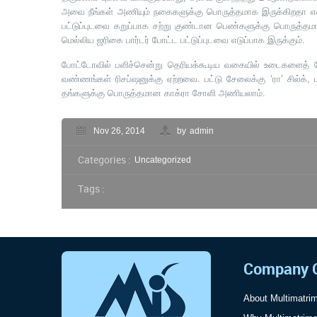
அவை நீங்கள் அணியும் நகைகளுக்கு பொருத்தமாக இருக்கிறதா என்
பட்டுப்புடவை கறுப்பாக சற்று குண்டான பெண்களுக்கு பொருத்தம
மெல்லிய ஜரிகை பார்டர் போட்ட பட்டுப்புடவை எடுப்பாக இருக்கும்.
போட்டோவில் பளிச்சென்று தெரியக்கூடிய வகையில் உடைகளைத் தேர்
வண்ணங்கள் ரிசப்ஷனுக்கு ஏற்றவை. பட்டு சேலைக்கு ‘ரா’ சில்க்
தங்களுக்கு பொருத்தமான காக்ரா சோளி அணியலாம்.
Nov 26, 2014
by
admin
Categories :
Uncategorized
Tags :
Company 
About Multimatri