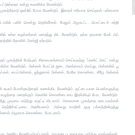
பட்டுள்ளதா என்று கவனிக்க வேண்டும்.
ல் முகத்தோடு ஒன்றிப் போக வேண்டும். இதைச் சரியாக செய்தால் பள்ளமாக
டோவில் பளிச் சென்று தெரிவீர்கள். மேலும் அழகூட்ட…பொட்டைச் சுற்றி
ோலில் உள்ள சுருக்கங்கள் மறைந்து விட வேண்டும். நல்ல தரமான மேக் அப்
த்தில் தோலில் அலர்ஜி ஏற்படும்.
 முகத்தின் மேற்புறம் சிகையலங்காரம் செய்வதற்கு ‘ப்ரண்ட் செட்’ என்று
ரிக்க வேண்டும். பின்னல் போட்டு ஜடை அலங்காரம் செய்து, பின்னலில் பூ
பைப்கள், பைப்பின்னல், ஐந்துகால் பின்னல், மேலே கொண்டை கீழே பின்னல்
் உயரம் போன்றவற்றைக் கணக்கிட வேண்டும். குட்டையான பெண்களுக்கு
கு கழுத்தை மறைக்கும் அளவில் கொண்டையை இறக்கியும் போட வேண்டும்.
ிறிது முடியை எடுத்து சுருட்டி விடலாம். அகலமான முகத்தை உடையவர்கள்
 நெற்றிச்சுட்டியை அணியலாம். அல்லது காதின் ஒரு பக்கத்திலிருந்து
டு, பின்னால் அழகாக கொண்டை போடலாம்.
ு அணிய வேண்டியிருப்பதால், தரமான புடவையாக பார்த்து வாங்குங்கள்.