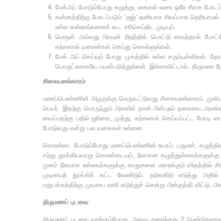
மேக்அப் போடும்போது கழுத்து, கைகள் வரை ஒரே சீராக போடப்
கன்னத்திற்கு போடப்படும் ‘ரூஜ்’ தனியாக சிவப்பாக தெரியாம
உள்ள கன்னங்களைக் கூட சரிசெய்திட முடியும்.
மெரூன் அல்லது பிரவுன் நிறத்தில் பொட்டு வைத்தால் போட்
கற்களால் டிசைன்கள் செய்து கொள்ளுங்கள்.
மேக் அப் செய்யும் போது முகத்தில் உள்ள கரும்புள்ளிகள், த
பொருட்களையே பயன்படுத்துங்கள். இல்லாவிட்டால், திருமண நேர
சிகையலங்காரம்
மணப்பெண்ணின் அழகுக்கு மெருகூட்டுவது சிகையலங்காரம். முன்புறம்
பெயர். இதற்கு பொருந்தும் அளவில் தான் பின்புறம் தலையை அலங்க
வைப்பதற்கு பதில் ஜரிகை, முத்து, கற்களால் செய்யப்பட்ட மோடி 
போடுவது என்று பல வகைகள் உள்ளன.
கொண்டை போடும்போது மணப்பெண்ணின் உயரம், பருமன், கழுத்தின
சற்று தூக்கியவாறு கொண்டையும், நீளமான கழுத்துள்ளவர்களுக்
முகம் நீளமாக உள்ளவர்களுக்கு காதுகளை மறைக்கும் விதத்தில் ச
முடியைத் தூக்கிக் கட்ட வேண்டும். நடுவகிடு எடுத்து அதில்
மறுபக்கத்திற்கு முடியை வாரி எடுத்துச் சென்று பின்குத்தி விட்
திருமணப் புடவை
திருமணப் புடவை வாங்கும்போது, அவை குறைந்தது 2 ஆண்டுகளாவத