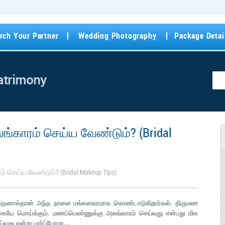
rch Your Partner
Wedding Photography
Package Detai
atrimony
ாரம் செய்ய வேண்டும்? (Bridal
ெய்ய வேண்டும்? (Bridal Makeup Tips)
 அதனால்தான் அந்த நாளை மங்களகரமாக கொண்டாடுகிறார்கள். திருமண
யே மொய்க்கும். மணப்பெண்ணுக்கு அலங்காரம் செய்வது என்பது மிக
்வது என்று பார்ப்போமா…