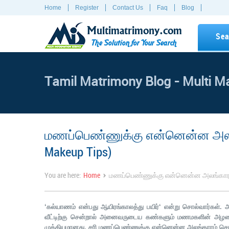
Home
Register
Contact Us
Faq
Blog
Multimatrimony.com
Sea
The Solution for Your Search
Tamil Matrimony Blog - Multi M
மணப்பெண்ணுக்கு என்னென்ன அலங்க
Makeup Tips)
›
You are here:
Home
மணப்பெண்ணுக்கு என்னென்ன அலங்காரம் ச
‘
கல்யாணம் என்பது ஆயிரங்காலத்து பயிர்
‘
என்று சொல்வார்கள்.
வீட்டிற்கு சென்றால் அனைவருடைய கண்களும் மணமகளின் அழகை
முக்கியமானது.
சரி மணப்பெண்ணுக்கு என்னென்ன அலங்காரம் செய