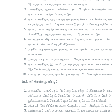
அடங்குவதுடன் சருமமும் பளபளப்பாக மாறும்.
முகத்திற்கு தரமான ப்ளீச்சிங், ப்ரூட் பேஷியல் செய்துகொள்ள
திருமண சமயத்தில் அழகு கூடும்.
திருமணத்திற்கு ஒருமாதத்திற்கு முன்பு கோல்டன் பேஷியல், த
வாரத்திற்கு முன்பே அழகுக் கலை நிபுணரிடம் சென்று சரிசெய்
தலைமுடியை உறுதியாக சுத்தமாக வைக்க சூடான எண்ணையை தேய
8 மணிநேரம் தூங்குங்கள். தூக்கமும் அழகைக் கூட்டும்.
கண்ணுக்கு கீழ் கருவளையங்கள் தோன்றினால், முட்டையின் வ
தண்ணீ­ர் கொண்டு கழுவி விடுங்கள்.
இரவில் தூங்குவதற்கு முன்பு, டீ டிகாஷனில் பஞ்சை நனைத்
கிடைக்கும்.
நலங்கு மாவுடன் மஞ்சள் தூளையும் சேர்த்து கை, கால்களில் தடவ
திருமணத்திற்கு இரண்டு நாட்களுக்கு முன் கை, கால்களில்
அராபிக் மெகந்தி என்று பலவகையான டிசைன்கள் உள்ளன.
மூன்று நாட்களுக்கு முன்பே புருவத்தை ட்ரிம் செய்துகொள்ளுங்
மேக் அப் போடுவது எப்படி
?
மாலையில் நடைபெறும் ரிசப்ஷனுக்கு சற்று அதிகமாகவும், க
அதிகமாக வியர்த்துக் கொட்டும். அதனால், கிரீம் பேஸ் மேக் அ
ஐஸ்கட்டிகளைக் கொண்டு முகத்திற்கு ஒத்தடம் கொடுங்கள்.
அவரவர் நிறத்திற்கேற்ப பவுண்டேஷன், பவுடர், லிப்ஸ்டிக் போட வ
கண்களைச் சுற்றி ஐ-லைனர் வரையும் போது கலைநயத்துடன் வரைய