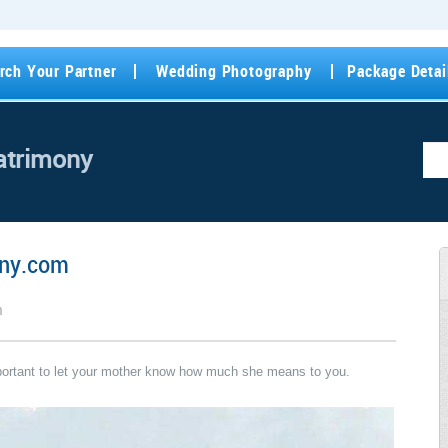
rch Your Partner
Wedding Photography
Package Detai
atrimony
ony.com
m
important to let your mother know how much she means to you.