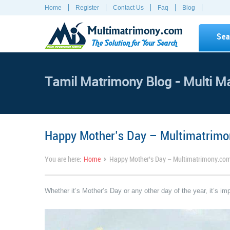
Home
Register
Contact Us
Faq
Blog
Multimatrimony.com
Sea
The Solution for Your Search
Tamil Matrimony Blog - Multi M
Happy Mother’s Day – Multimatrim
›
You are here:
Home
Happy Mother’s Day – Multimatrimony.co
Whether it’s Mother’s Day or any other day of the year, it’s 