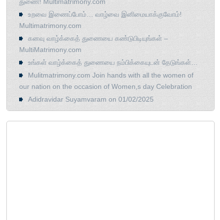
துணை! Multimatrimony.com
உறவை இணைப்போம்… வாழ்வை இனிமையாக்குவோம்!
Multimatrimony.com
கனவு வாழ்க்கைத் துணையை கண்டுபிடியுங்கள் –
MultiMatrimony.com
உங்கள் வாழ்க்கைத் துணையை நம்பிக்கையுடன் தேடுங்கள்…
Mulitmatrimony.com Join hands with all the women of
our nation on the occasion of Women,s day Celebration
Adidravidar Suyamvaram on 01/02/2025