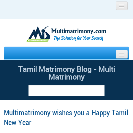
Home
Register
Multimatrimony.com
Contact Us
Faq
The Solution for Your Search
Blog
Search Your Partner
Tamil Matrimony Blog - Multi
Wedding Photography
Matrimony
Package Details
Success Stories
Franchisee
Offer
Blog
Multimatrimony wishes you a Happy Tamil
New Year